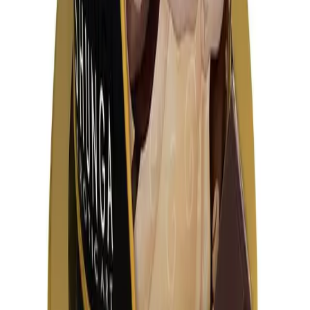
Nous Joindre